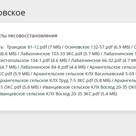
ной контроль (надзор), охрана и защита лесов
Приказы министерства
Порядок и время приема
Анонсы
овское
спроизводство лесов
Распоряжения министерства
Обзоры обращений граждан
Открыты
сной реестр
Государственные программы
Создать обращение
Обществе
ты лесовосстановления
луги
Лесной план Кировской области на 2019-2028 годы
Порядок обжалования
ть:
Троицкое 81-12.pdf
(7 Мб) /
Осиновское 132-57.pdf
(6.9 Мб) /
омплаенс
Положение о награждении
(6.6 Мб) /
Лабазнинское 103-33 ЗКС.pdf
(5.7 Мб) /
Лабазнинское 
истопольское 104-1.pdf
(4.6 Мб) /
Лабазнинское 66-32.pdf
(4.7 М
ость
(4.7 Мб) /
Лабазнинское 84-8.pdf
(4.4 Мб) /
Архангельское сельс
КС.pdf
(5.9 Мб) /
Архангельское сельское КЛХ Васильевский 5-69
рхангельское сельское КЛХ Труд 7-5 ЗКС.pdf
(5.8 Мб) /
Архангель
-5 ОКС.pdf
(5.8 Мб) /
Иванцевское сельское КЛХ Восход 20-35 ОК
ванцевское сельское КЛХ Восход 20-35 ЗКС.pdf
(5.4 Мб)