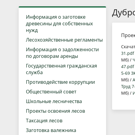
Краткая информация
Государственный лес
Дубр
Руководство
Использование и во
Информация о заготовке
древесины для собственных
Положение
Государственный ле
нужд
Проек
Полномочия
Государственные ус
Лесохозяйственные регламенты
Скача
Информация о задолженности
Структура
Антимонопольный к
31.pdf
по договорам аренды
Мб) /
Ч
Лесные отделы
Проектная деятельн
Государственная гражданская
47.pdf
служба
5-69 З
Подведомственные учреждения
Мб) /
А
Противодействие коррупции
Труд 7
Общественный совет
Мб) /
И
Школьные лесничества
Проекты освоения лесов
Таксация лесов
Заготовка валежника