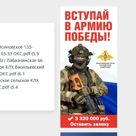
е данные
нное обсуждение
Осиновское 133-
103-33 ОКС.pdf
(5.9
б) /
Лабазнинское 66-
кое КЛХ Васильевский
 ОКС.pdf
(6.1
ское сельское КЛХ
С.pdf
(5.4