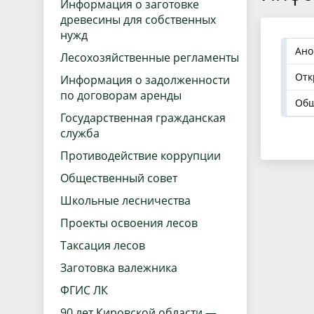
Информация о заготовке
древесины для собственных
нужд
Ано
Лесохозяйственные регламенты
Отк
Информация о задолженности
по договорам аренды
Общ
Государственная гражданская
служба
Противодействие коррупции
Общественный совет
Школьные лесничества
Проекты освоения лесов
Таксация лесов
Заготовка валежника
ФГИС ЛК
90 лет Кировской области —