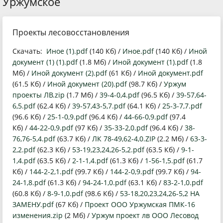
Уржумское
Проекты лесовосстановления
Скачать:
Иное (1).pdf
(140 Кб) /
Иное.pdf
(140 Кб) /
Иной
документ (1) (1).pdf
(1.8 Мб) /
Иной документ (1).pdf
(1.8
Мб) /
Иной документ (2).pdf
(61 Кб) /
Иной документ.pdf
(61.5 Кб) /
Иной документ (20).pdf
(98.7 Кб) /
Уржум
проекты ЛВ.zip
(1.7 Мб) /
39-4-0,4.pdf
(96.5 Кб) /
39-57,64-
6,5.pdf
(62.4 Кб) /
39-57,43-5,7.pdf
(64.1 Кб) /
25-3-7,7.pdf
(96.6 Кб) /
25-1-0,9.pdf
(96.4 Кб) /
44-66-0,9.pdf
(97.4
Кб) /
44-22-0,9.pdf
(97 Кб) /
35-33-2,0.pdf
(96.4 Кб) /
38-
76,76-5,4.pdf
(63.7 Кб) /
ЛК 78-49,62-4,0.ZIP
(2.2 Мб) /
63-3-
2,2.pdf
(62.3 Кб) /
53-19,23,24,26-5,2.pdf
(63.5 Кб) /
9-1-
1,4.pdf
(63.5 Кб) /
2-1-1,4.pdf
(61.3 Кб) /
1-56-1,5.pdf
(61.7
Кб) /
144-2-2,1.pdf
(99.7 Кб) /
144-2-0,9.pdf
(99.7 Кб) /
94-
24-1,8.pdf
(61.3 Кб) /
94-24-1,0.pdf
(63.1 Кб) /
83-2-1,0.pdf
(60.8 Кб) /
8-9-1,0.pdf
(98.6 Кб) /
53-18,20,23,24,26-5,2 НА
ЗАМЕНУ.pdf
(67 Кб) /
Проект ООО Уржумская ПМК-16
изменения.zip
(2 Мб) /
Уржум проект лв ООО Лесовод