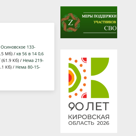
е данные
нное обсуждение
/
Осиновское 133-
.5 Мб) /
кв 56 в 14 0,6
f
(61.9 Кб) /
Нема 219-
.1 Кб) /
Нема 80-15-