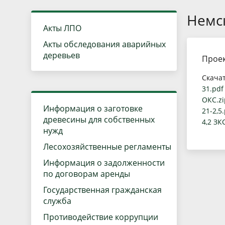
Краткая информация
Государственный лес
Немс
Руководство
Использование и во
Акты ЛПО
Положение
Государственный ле
Акты обследования аварийных
деревьев
Проек
Полномочия
Государственные ус
Скача
Структура
Антимонопольный к
31.pdf
ОКС.zi
Лесные отделы
Проектная деятельн
Информация о заготовке
21-2,5
древесины для собственных
4,2 ЗК
Подведомственные учреждения
нужд
Лесохозяйственные регламенты
Информация о задолженности
по договорам аренды
Государственная гражданская
служба
Противодействие коррупции