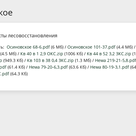
ной контроль (надзор), охрана и защита лесов
Приказы министерства
Порядок и время приема
Анонсы
кое
спроизводство лесов
Распоряжения министерства
Обзоры обращений граждан
Открыты
сной реестр
Государственные программы
Создать обращение
Обществе
ты лесовосстановления
луги
Лесной план Кировской области на 2019-2028 годы
Порядок обжалования
ть:
Осиновское 68-6.pdf
(6 Мб) /
Осиновское 101-37.pdf
(4.4 Мб) 
омплаенс
Положение о награждении
(4.5 Мб) /
Кв 40 в 1 2,9 ОКС.zip
(1006 Кб) /
Кв 44 в 52 3,2 ЗКС.zip
(1
p
(949.3 Кб) /
Кв 103 в 38 0,4 ЗКС.zip
(1.3 Мб) /
Нема 219-21-5,8.pd
ость
.pdf
(61.4 Кб) /
Нема 79-20-6,3.pdf
(63.6 Кб) /
Нема 80-19-3,1.pdf
(64
С.pdf
(64.3 Кб)